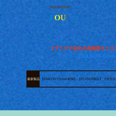
INNOVATION
F
O
U
【プラズマ発光の高精密モニタ
​
ドイツ PLASUS Gmb
最新製品
【EMICONで6nsec制御】
【PLASUS製品】
【発光分