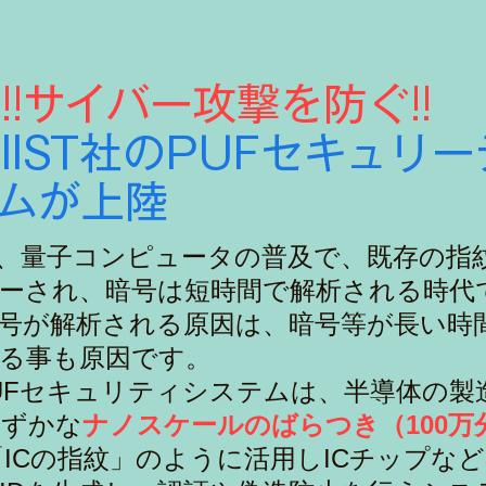
サイバー攻撃を防ぐ!!
IIST社のPUFセキュリ
ムが上陸
、量子コンピュータの​普及で、既存の指
ーされ、暗号は短時間で解析される時代
号が解析される原因は、暗号等が長い時
る事も原因です。
PUFセキュリティシステムは、半導体の製
わずかな
ナノスケールのばらつき（100万
「ICの指紋」のように活用しICチップな