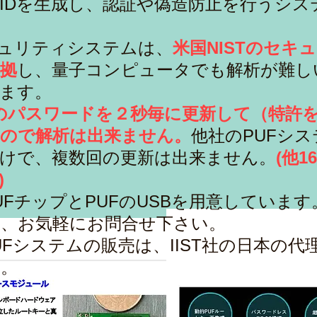
IDを生成し、認証や偽造防止を行うシス
キュリティシステムは、
米国NISTのセキ
拠
し、量子コンピュータでも解析が難し
ます。
のパスワードを２秒毎に更新して（特許
ので解析は出来ません。
他社のPUFシ
けで、複数回の更新は出来ません。
(他
)
FチップとPUFのUSBを用意しています
、お気軽にお問合せ下さい。
のPUFシステムの販売は、IIST社の日本の
す。