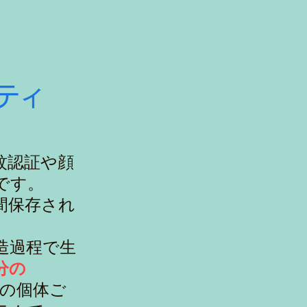
ーティ
紋認証や顔
です。
間保存され
造過程で生
分の
どの個体ご