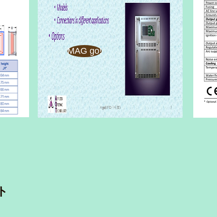
MAG go!
ト