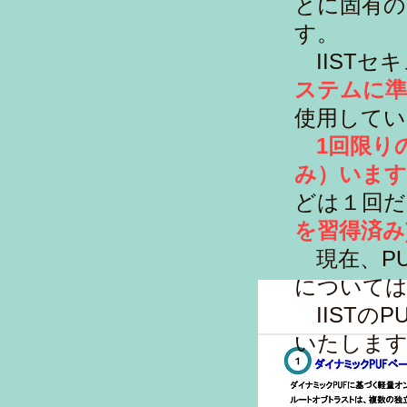
とに固有の
す。
IISTセ
ステムに準
使用してい
​
1回限り
み）います
どは１回だ
を習得済み
現在、PU
については
​ IIST
いたしま