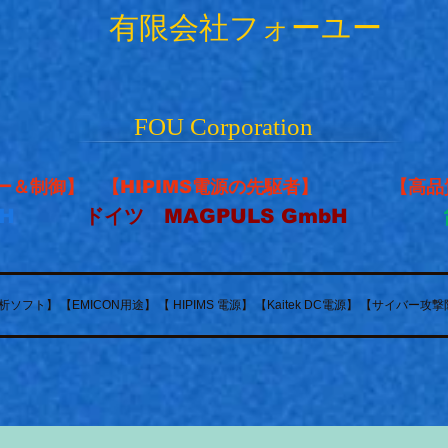
有限会社フォーユー
FOU Corporation
ー＆制御】 【HIPIMS電源の先駆者】 【高品
H
ドイツ MAGPULS GmbH
析ソフト】
【EMICON用途】
【 HIPIMS 電源】
【Kaitek DC電源】
【サイバー攻撃