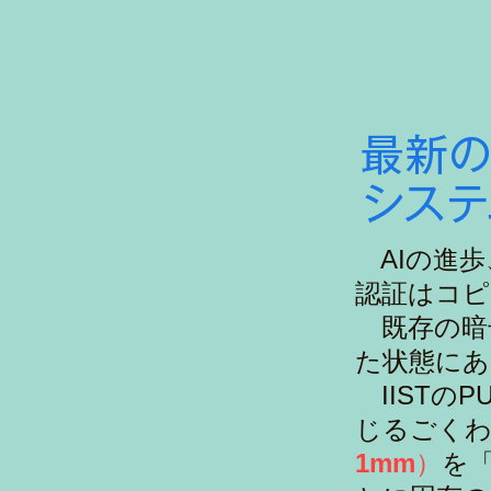
!!
最新の
システ
AIの進歩
認証はコピ
既存の暗
た状態にあ
IISTの
じるごく
1mm
）
を